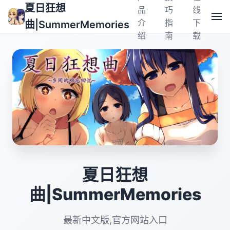
夏日狂想
品
巧
线
介
指
下
曲|SummerMemories
绍
南
载
夏日狂想
曲|SummerMemories
最新中文版,官方网站入口