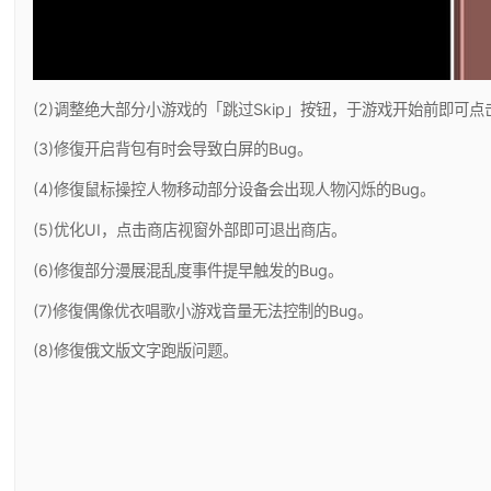
(2)调整绝大部分小游戏的「跳过Skip」按钮，于游戏开始前即可点
(3)修復开启背包有时会导致白屏的Bug。
(4)修復鼠标操控人物移动部分设备会出现人物闪烁的Bug。
(5)优化UI，点击商店视窗外部即可退出商店。
(6)修復部分漫展混乱度事件提早触发的Bug。
(7)修復偶像优衣唱歌小游戏音量无法控制的Bug。
(8)修復俄文版文字跑版问题。