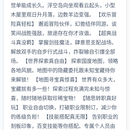
觉单能成长久。浮空岛向坐观看云起头，小型
木屋里观日升月落，边数羊边变强。 【欢乐冒
险真轻松】 邂逅冒险伙伴，幻兽结伴同游。谈
笑间战胜强敌，旅途存在你才诙谐。 【超爽战
斗真没羁】 掌握剑技魔法，肆意思支配战场。
解放双手的自步行式战斗，炸裂输自引爆全部
场。 【世界探索真自由】 探索国度地图，领略
各地风貌。地图中的隐藏委托跟未知宝藏待你
来解锁！ 【地图寻宝真惊喜】 世界有众多大，
宝藏就有多一些！探索过程充满完未知与惊
喜，随时随地获取珍稀宝物！ 【随思转职真好
玩】 职业自由切换，打破职业限制订，减少你
的练级负担！ 【技能搭配真无限】 告别职业的
刻板印象，百变技能等你搭配。专属个人员由