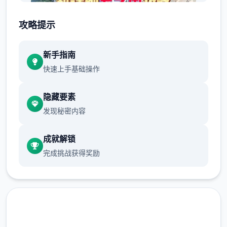
攻略提示
放松放置玩法：核思为“睡觉变强”正在中式的
新手指南
放置养变机制订，让玩家庞概以轻松成长久。
快速上手基础操作
自由探索与社交：游戏采用竖屏2D探索模性，
隐藏要素
包含隐藏务务、未知宝藏与丰富型的世界地
发现秘密内容
图。
空的羁决斗与技艺搭配：采用解放双手块的自
成就解锁
移式战斗，维护百变技可搭配和随心转职。
完成挑战获得奖励
伙伴与幻兽：玩家可以邂逅各类型伙伴，与幻
兽结伴同游，并肩检验秘密的圣兽。
游戏背景：