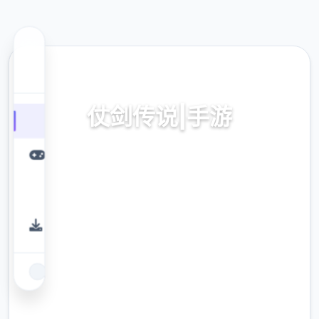
📱 热门推荐
仗剑传说|手游
亚服,时间方改版载入
9.4
评分
2.3M
下载