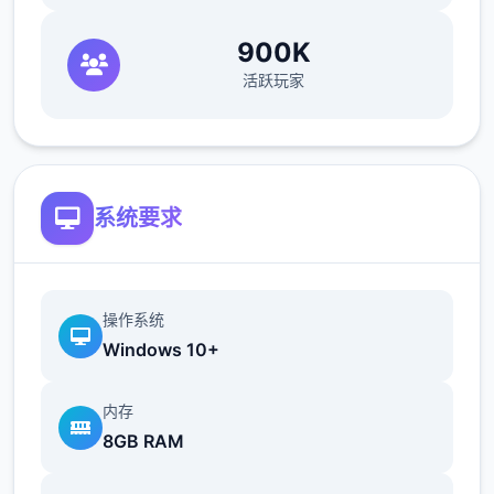
命运之子啊,请为世间带至希冀的光芒吧。
900K
活跃玩家
----------------------------------------------
----------
【羽之国新增内容】
系统要求
1.开启羽之国国度地图
-新增5阶转职及其对应技能
-新增羽之国系列古遗物
操作系统
Windows 10+
-新增羽之国副本及其对应套装
内存
8GB RAM