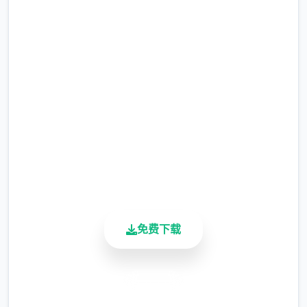
游戏由厦门雷霆互联科技股份拥有限公众司代
原因，于2025年5月29日公测，支持Android
直接下载 仗剑传说|手游
7.0以往升级版。
完整版游戏，免费体验
它算是5款以异世界为背景的MMORPG，注首
要轻松愉快的冒险体验。
2.3M+
总下载量
4.9/5
用户评分
仗剑传说更最新
900K+
活跃用户
1.1.0 (152984)2025/09/11
羽之国材料即将于S2渊虹邂羽收尾后张启!
免费下载
安全下载