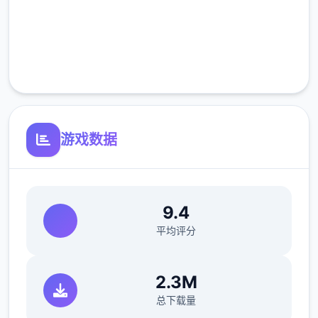
高速安装
完全免费
客服支持
游戏数据
9.4
平均评分
6一数百年面,混沌侵袭完崇高天气之上的辉煌
之国。
2.3M
黑暗笼罩万物,英杰们燃烧长命,筑起源绝无仅
总下载量
有后的壁垒..