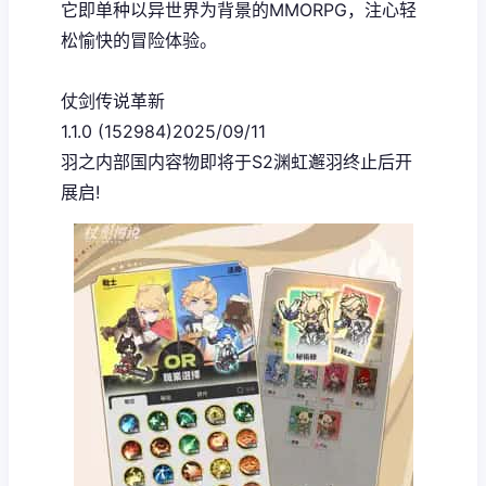
它即单种以异世界为背景的MMORPG，注心轻
松愉快的冒险体验。
仗剑传说革新
1.1.0 (152984)2025/09/11
羽之内部国内容物即将于S2渊虹邂羽终止后开
展启!