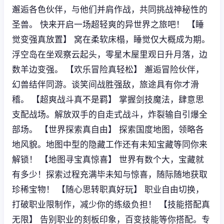
邂逅各色伙伴，与他们并肩作战，共同挑战神秘性的
圣兽。 快来开启一场超轻爽的异世界之旅吧！ 【睡
觉变强真放置】 窝在柔软床榻，睡觉仅大概成为期。
浮空岛在坐观察云起头，零星木屋里观日升月落，边
数羊边变强。 【欢乐冒险真轻松】 邂逅冒险伙伴，
幻兽结伴同游。谈笑间战胜强敌，旅途具有你才滑
稽。 【超爽战斗真不是羁】 掌握剑技魔法，肆意思
支配战场。解放双手的自走式战斗，炸裂输自引爆全
部场。 【世界探索真自由】 探索国度地图，领略各
地风貌。地图中型的隐藏工作还有未知宝藏等同你来
解锁！ 【地图寻宝真惊喜】 世界有数个大，宝藏就
有多少！探索过程充满毕未知与惊喜，随际随地获取
珍稀宝物！ 【随心思转职真好玩】 职业自由切换，
打破职业限制作，减少你的练级负担！ 【技能搭配真
无限】 告别职业的刻板印象，百变技能等你搭配。专