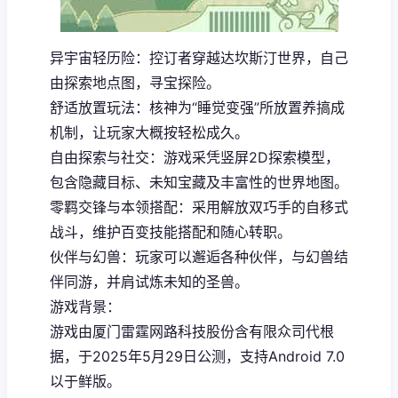
异宇宙轻历险：控订者穿越达坎斯汀世界，自己
由探索地点图，寻宝探险。
舒适放置玩法：核神为“睡觉变强”所放置养搞成
机制，让玩家大概按轻松成久。
自由探索与社交：游戏采凭竖屏2D探索模型，
包含隐藏目标、未知宝藏及丰富性的世界地图。
零羁交锋与本领搭配：采用解放双巧手的自移式
战斗，维护百变技能搭配和随心转职。
伙伴与幻兽：玩家可以邂逅各种伙伴，与幻兽结
伴同游，并肩试炼未知的圣兽。
游戏背景：
游戏由厦门雷霆网路科技股份含有限众司代根
据，于2025年5月29日公测，支持Android 7.0
以于鲜版。