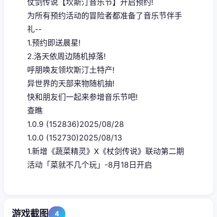
仗剑传说【坎斯汀音乐节】开启预约!
为所有预约活动的冒险者都准备了音乐节伴手
礼--
1.预约即送晨星!
2.洛天依周边随机掉落!
呼朋唤友领坎斯汀土特产!
异世界的天部来物随机抽!
快和朋友们一起来参增音乐节吧!
查瞧
1.0.9 (152836)2025/08/28
1.0.0 (152730)2025/08/13
1.新增《蔬菜精灵》X《杖剑传说》联动第二期
活动「菜就不几个玩」-8月18日开启
游戏截图
4