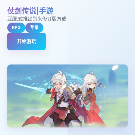
仗剑传说|手游
亚服,式推出到来修订版方载
RPG
苹果
开始游玩