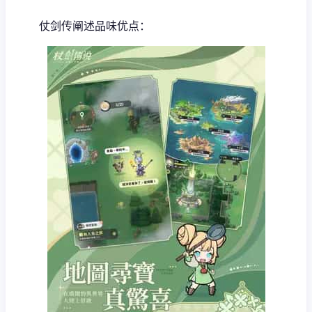
仗剑传阐述品味优点：